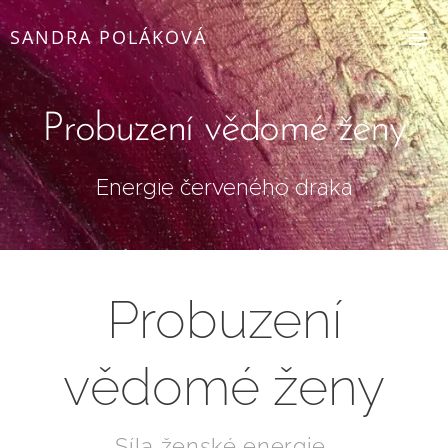
SANDRA POLÁKOVÁ
Probuzení vědomé ženy
Energie červeného draka
Probuzení
vědomé ženy
Síla ženské energie