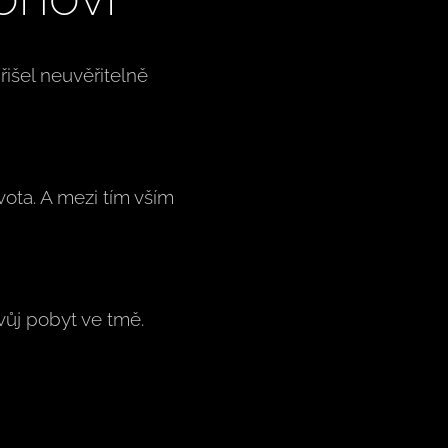
išel neuvěřitelně
vota. A mezi tím vším
svůj pobyt ve tmě.