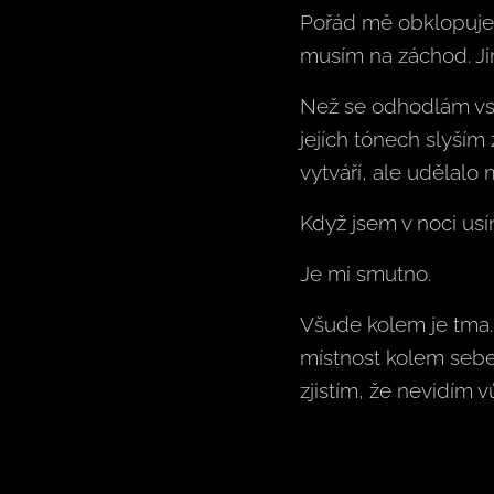
Pořád mě obklopuje z
musím na záchod. Ji
Než se odhodlám vst
jejích tónech slyším
vytváří, ale udělalo m
Když jsem v noci usí
Je mi smutno.
Všude kolem je tma.
místnost kolem sebe
zjistím, že nevidím