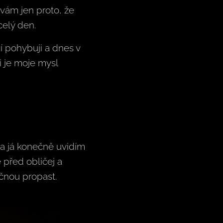
ávám jen proto, že
celý den.
 pohybuji a dnes v
i je moje mysl
 a já konečně uvidím
 před obličej a
čnou propast.