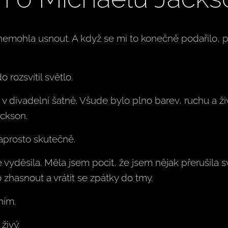
emohla usnout. A když se mi to konečně podařilo, př
 rozsvítil světlo.
v divadelní šatně. Všude bylo plno barev, ruchu a ži
ackson.
prosto skutečně.
e vyděsila. Měla jsem pocit, že jsem nějak přerušila 
zhasnout a vrátit se zpátky do tmy.
ním.
živý.