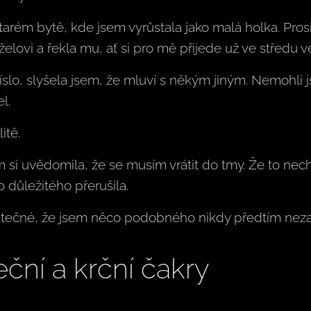
tarém bytě, kde jsem vyrůstala jako malá holka. Pro
ovi a řekla mu, ať si pro mě přijede už ve středu ve
íslo, slyšela jsem, že mluví s někým jiným. Nemohli j
l.
itě.
si uvědomila, že se musím vrátit do tmy. Že to nech
o důležitého přerušila.
utečné, že jsem něco podobného nikdy předtím nezaž
eční a krční čakry