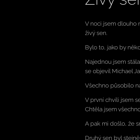
V noci jsem dlouho n
živý sen.
Bylo to, jako by někdo
Najednou jsem stála 
se objevil Michael J
Všechno působilo na
V první chvíli jsem s
Chtěla jsem všechno 
A pak mi došlo, že s
Druhý sen byl stejně 