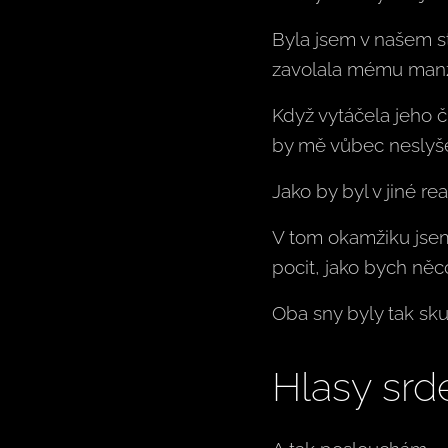
Byla jsem v našem s
zavolala mému manžel
Když vytáčela jeho č
by mě vůbec neslyše
Jako by byl v jiné real
V tom okamžiku jsem 
pocit, jako bych něc
Oba sny byly tak sk
Hlasy srd