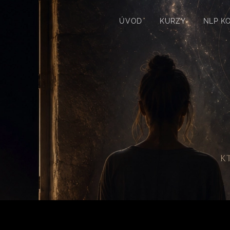
ÚVOD
KURZY
NLP K