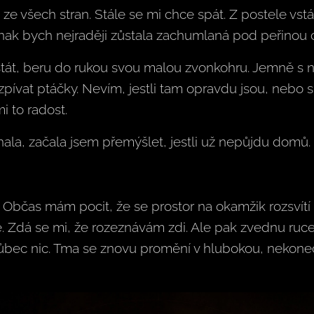
e všech stran. Stále se mi chce spát. Z postele vst
nak bych nejraději zůstala zachumlaná pod peřinou 
át, beru do rukou svou malou zvonkohru. Jemně s ní
 zpívat ptáčky. Nevím, jestli tam opravdu jsou, nebo s
i to radost.
nala, začala jsem přemýšlet, jestli už nepůjdu domů.
 Občas mám pocit, že se prostor na okamžik rozsvítí
. Zdá se mi, že rozeznávám zdi. Ale pak zvednu ruce
 vůbec nic. Tma se znovu promění v hlubokou, nekone