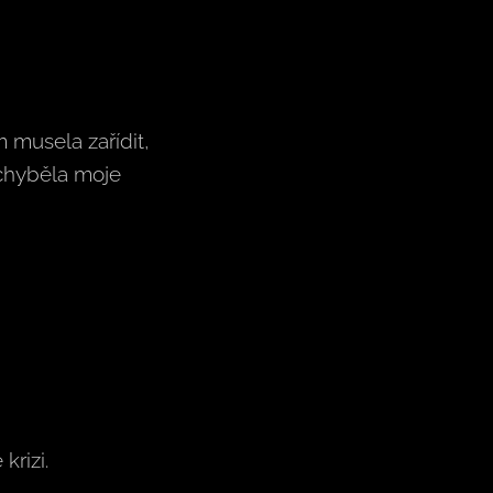
m musela zařídit,
echyběla moje
krizi.