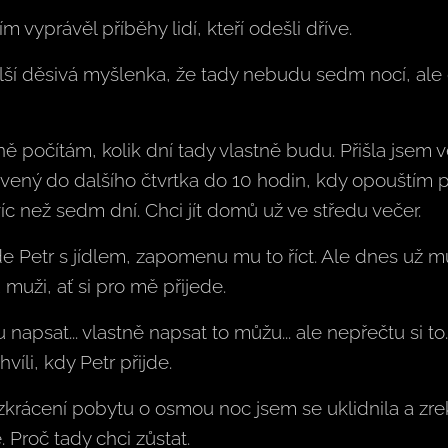
m vyprávěl příběhy lidí, kteří odešli dříve.
ší děsivá myšlenka, že tady nebudu sedm nocí, ale 
ně počítám, kolik dní tady vlastně budu. Přišla jsem 
ný do dalšího čtvrtka do 10 hodin, kdy opouštím pro
víc než sedm dní. Chci jít domů už ve středu večer.
de Petr s jídlem, zapomenu mu to říct. Ale dnes už m
uži, ať si pro mě přijede.
 napsat... vlastně napsat to můžu... ale nepřečtu si to
íli, kdy Petr přijde.
 zkrácení pobytu o osmou noc jsem se uklidnila a zrek
. Proč tady chci zůstat.