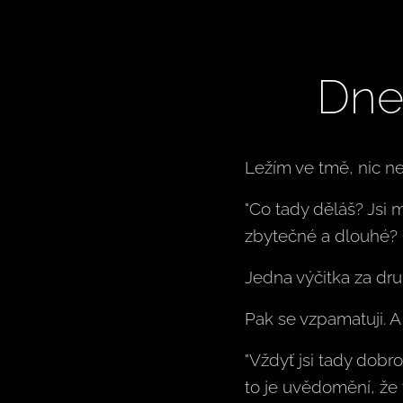
Dnes
Ležím ve tmě, nic ne
"Co tady děláš? Jsi 
zbytečné a dlouhé? 
Jedna výčitka za dru
Pak se vzpamatuji. A 
"Vždyť jsi tady dobr
to je uvědomění, že 