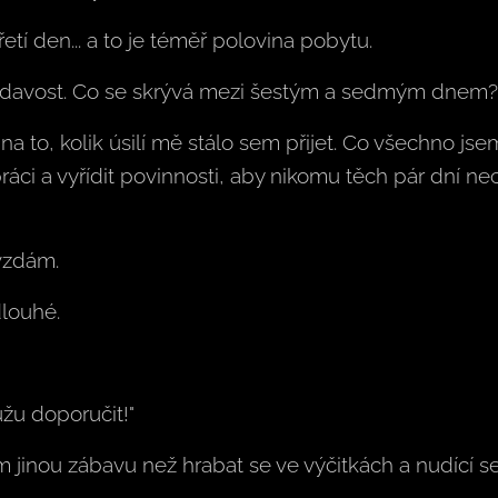
etí den... a to je téměř polovina pobytu.
vědavost. Co se skrývá mezi šestým a sedmým dnem?
a to, kolik úsilí mě stálo sem přijet. Co všechno jse
ráci a vyřídit povinnosti, aby nikomu těch pár dní n
vzdám.
dlouhé.
žu doporučit!"
m jinou zábavu než hrabat se ve výčitkách a nudící se 