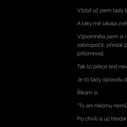
Vždyť už jsem tady tř
A taky mě lákala z
Vzpomněla jsem si i n
zabezpečit, předat p
přítomnost.
Tak to přece teď ne
Je to tady opravdu 
Říkám si:
"To ani nikomu nemů
Po chvíli si už hledá