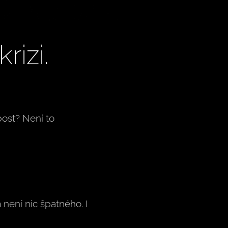
rizi.
bost? Není to
 není nic špatného. I