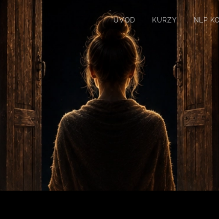
ÚVOD
KURZY
NLP K