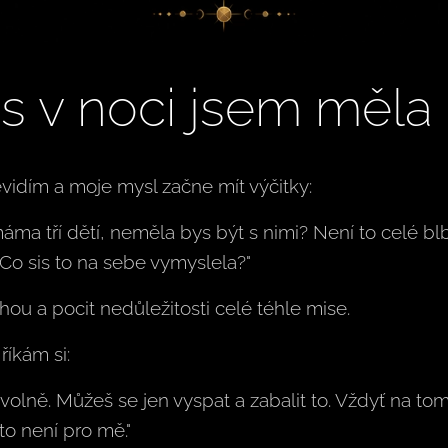
 v noci jsem měla k
vidím a moje mysl začne mít výčitky:
máma tří dětí, neměla bys být s nimi? Není to celé bl
Co sis to na sebe vymyslela?"
hou a pocit nedůležitosti celé téhle mise.
říkám si:
ovolně. Můžeš se jen vyspat a zabalit to. Vždyť na tom
to není pro mě."