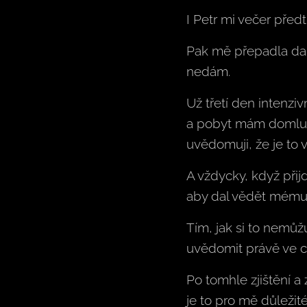
I Petr mi večer předtí
Pak mě přepadla dal
nedám.
Už třetí den intenziv
a pobyt mám domluve
uvědomuji, že je to 
A vždycky, když přij
aby dal vědět mému m
Tím, jak si to nemůžu
uvědomit právě ve chv
Po tomhle zjištění a
je to pro mě důležité