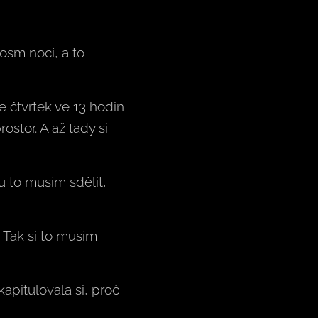
osm nocí, a to
ve čtvrtek ve 13 hodin
stor. A až tady si
u to musím sdělit,
. Tak si to musím
apitulovala si, proč