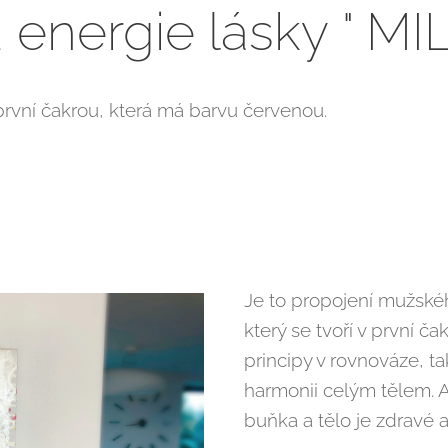
 energie lásky " MI
první čakrou, která má barvu červenou.
Je to propojení mužské
který se tvoří v první ča
principy v rovnováze, t
harmonii celým tělem. A
buňka a tělo je zdravé a