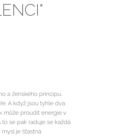
LENCI"
ho a ženského principu,
kře. A když jsou tyhle dva
ak může proudit energie v
 to se pak raduje se každá
 mysl je šťastná.