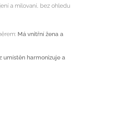
jení a milovaní, bez ohledu
áměrem:
Má vnitřní žena a
az umístěn harmonizuje a