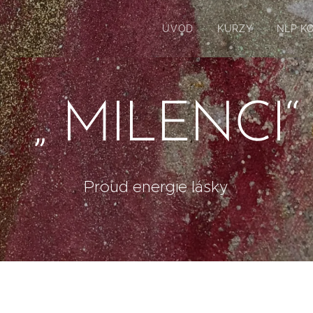
ÚVOD
KURZY
NLP K
„ MILENCI“
Proud energie lásky