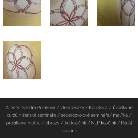
© 2020 Sandra Poláková / vTerapeutka / Koučka / průvodkyně
kurzů / ženské semináře / seberozvojové semináře/ malířka /
prožitková malba / obrazy / Art koučink / NLP koučink / Rituál
koučink