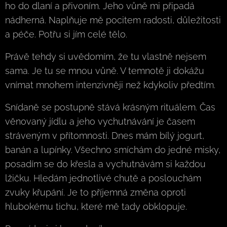
ho do dlaní a přivoním. Jeho vůně mi připadá
nádherná. Naplňuje mě pocitem radosti, důležitosti
a péče. Potřu si jím celé tělo.
Právě tehdy si uvědomím, že tu vlastně nejsem
sama. Je tu se mnou vůně. V temnotě ji dokážu
vnímat mnohem intenzivněji než kdykoliv předtím.
Snídaně se postupně stává krásným rituálem. Čas
věnovaný jídlu a jeho vychutnávání je časem
stráveným v přítomnosti. Dnes mám bílý jogurt,
banán a lupínky. Všechno smíchám do jedné misky,
posadím se do křesla a vychutnávám si každou
lžičku. Hledám jednotlivé chutě a poslouchám
zvuky křupání. Je to příjemná změna oproti
hlubokému tichu, které mě tady obklopuje.