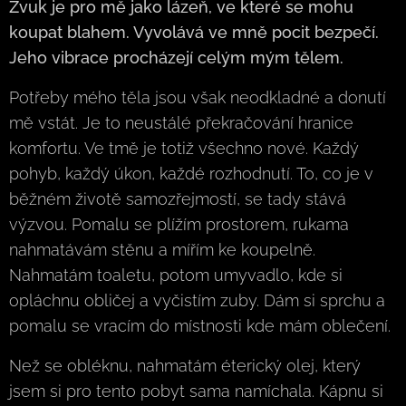
Zvuk je pro mě jako lázeň, ve které se mohu
koupat blahem. Vyvolává ve mně pocit bezpečí.
Jeho vibrace procházejí celým mým tělem.
Potřeby mého těla jsou však neodkladné a donutí
mě vstát. Je to neustálé překračování hranice
komfortu. Ve tmě je totiž všechno nové. Každý
pohyb, každý úkon, každé rozhodnutí. To, co je v
běžném životě samozřejmostí, se tady stává
výzvou. Pomalu se plížím prostorem, rukama
nahmatávám stěnu a mířím ke koupelně.
Nahmatám toaletu, potom umyvadlo, kde si
opláchnu obličej a vyčistím zuby. Dám si sprchu a
pomalu se vracím do místnosti kde mám oblečení.
Než se obléknu, nahmatám éterický olej, který
jsem si pro tento pobyt sama namíchala. Kápnu si