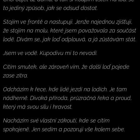
to jediný způsob, jak se odsud dostat.
Stojím ve frontě a nastupuji. Jenže najednou zjišťuji,
že stojím na molu, které jsem považovala za součást
lodě. Dívám se, jak loď odplouvá, a já zůstávám stát.
Jsem ve vodě. Kupodivu mi to nevadí.
Cítím smutek, ale zároveň vím, že další loď pojede
zase zítra.
Odcházím k řece, kde lidé jezdí na lodích. Je tam
nádherně. Divoká příroda, průzračná řeka a proud,
který má svou sílu i hravost.
Nacházím své vlastní zákoutí, kde se cítím
spokojeně. Jen sedím a pozoruji vše kolem sebe.