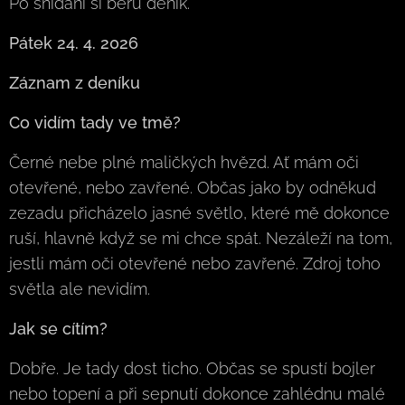
Po snídani si beru deník.
Pátek 24. 4. 2026
Záznam z deníku
Co vidím tady ve tmě?
Černé nebe plné maličkých hvězd. Ať mám oči
otevřené, nebo zavřené. Občas jako by odněkud
zezadu přicházelo jasné světlo, které mě dokonce
ruší, hlavně když se mi chce spát. Nezáleží na tom,
jestli mám oči otevřené nebo zavřené. Zdroj toho
světla ale nevidím.
Jak se cítím?
Dobře. Je tady dost ticho. Občas se spustí bojler
nebo topení a při sepnutí dokonce zahlédnu malé