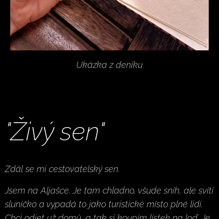
Ukázka z deníku
"Živý sen"
Zdál se mi cestovatelský sen.
Jsem na Aljašce. Je tam chladno, všude sníh, ale svítí
sluníčko a vypadá to jako turistické místo plné lidí.
Chci odjet už domů, a tak si koupím lístek na loď. Je