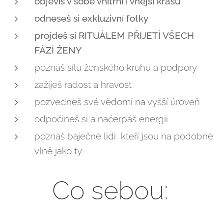
objevíš v sobě vnitřní i vnější krásu
odneseš si exkluzivní fotky
projdeš si RITUÁLEM PŘIJETÍ VŠECH
FÁZÍ ŽENY
poznáš sílu ženského kruhu a podpory
zažiješ radost a hravost
pozvedneš své vědomí na vyšší úroveň
odpočineš si a načerpáš energii
poznáš báječné lidi, kteří jsou na podobné
vlně jako ty
Co sebou: