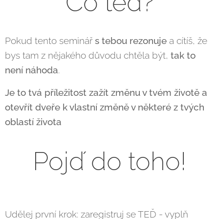
Co teď?
Pokud tento seminář
s tebou rezonuje
a cítíš, že
bys tam z nějakého důvodu chtěla být,
tak to
není náhoda
.
J
e to tvá příležitost zažít změnu v tvém životě a
otevřít dveře k vlastní změně v některé z tvých
oblastí života
Pojď do toho!
Udělej první krok: zaregistruj se TEĎ - vyplň