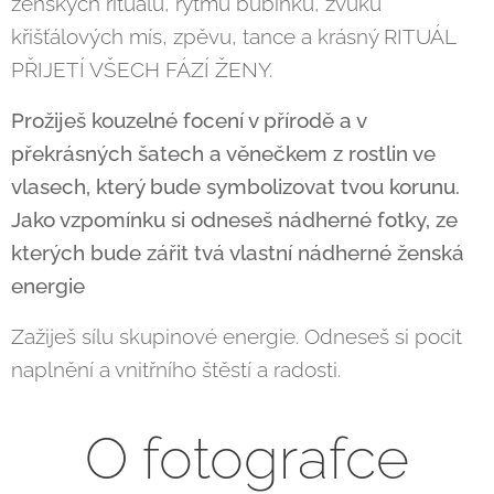
ženských rituálů, rytmu bubínků, zvuků
křišťálových mís, zpěvu, tance a krásný RITUÁL
PŘIJETÍ VŠECH FÁZÍ ŽENY.
Prožiješ kouzelné focení v přírodě a v
překrásných šatech a věnečkem z rostlin ve
vlasech, který bude symbolizovat tvou korunu.
Jako vzpomínku si odneseš nádherné fotky, ze
kterých bude zářit tvá vlastní nádherné ženská
energie
Zažiješ sílu skupinové energie. Odneseš si pocit
naplnění a vnitřního štěstí a radosti.
O fotografce