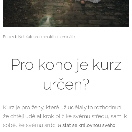
Foto v bílých šatech z minulého semináře
Pro koho je kurz
určen?
Kurz je pro ženy, které už udělaly to rozhodnutí,
že chtějí udělat krok blíž ke svému středu, sami k
sobě, ke svému srdci a
stát se královnou svého