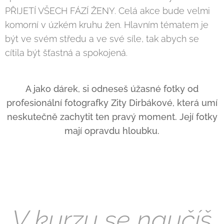
PŘIJETÍ VŠECH FÁZÍ ŽENY. Celá akce bude velmi
komorní v úzkém kruhu žen. Hlavním tématem je
být ve svém středu a ve své síle, tak abych se
cítila být šťastná a spokojená.
A jako dárek, si odneseš úžasné fotky od
profesionální fotografky Zity Dirbákové, která umí
neskutečně zachytit ten pravý moment. Její fotky
mají opravdu hloubku.
V kurzu se naučíš