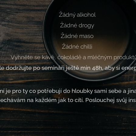
Žádný alkohol
Žádné drogy
Žádné maso
Žádné chilli
Vyhněte se kávě, čokoládě a mléčným produkt
le dodržujte po semináři ještě min 48h, aby si ener
í je pro ty co potřebují do hloubky sami sebe a jin
chávám na každém jak to cítí. Poslouchej svůj inst