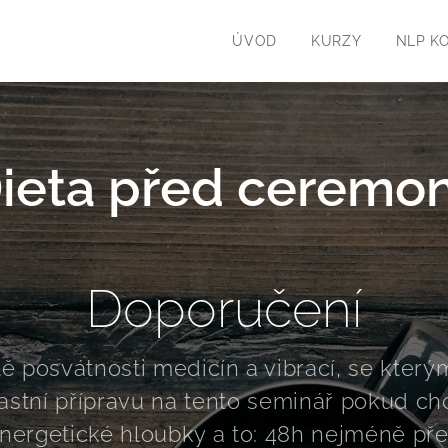
ÚVOD
KURZY
NLP K
ieta před ceremon
Doporučení
ě posvátnosti medicín a vibrací, se který
lastní přípravu na tento seminář pokud chc
nergetické hloubky a to: 48h nejméně p