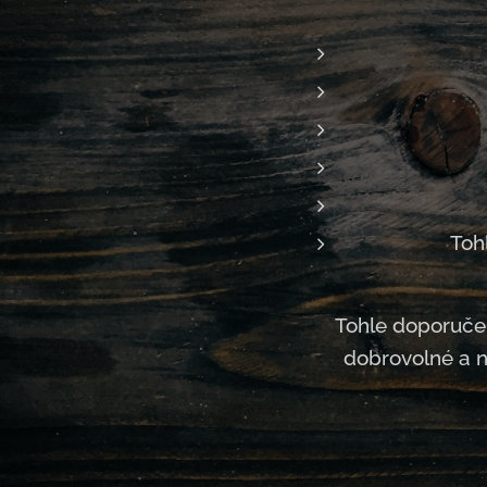
Toh
Tohle doporučen
dobrovolné a ne