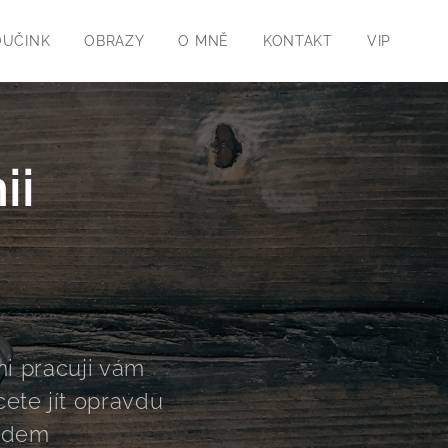
OUČINK
OBRAZY
O MNĚ
KONTAKT
VIP
ii
mi pracuji vám
ete jít opravdu
ředem