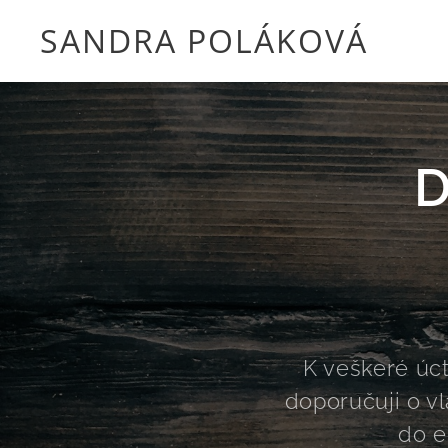
SANDRA POLÁKOVÁ
D
K veškeré úct
doporučuji o v
do e