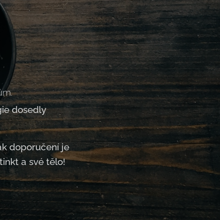
ům.
gie dosedly
ak doporučení je
inkt a své tělo!